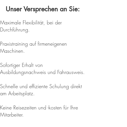
Arbeitsalltag.

Unser Versprechen an Sie:
2. Individuelle Terminabstimmung für 
Maximale Flexibilität, bei der
die Praxis:

Durchführung.
Die Termine für die praktische 
Ausbildung werden individuell 
Praxistraining auf firmeneigenen
abgestimmt, um optimal in ihren 
Maschinen.
Unternehmensablauf zu passen.

Sofortiger Erhalt von
3. Praxisphase durchführen:

Ausbildungsnachweis und Fahrausweis.
Unter Anleitung unserer erfahrenen 
Ausbilder erlernen Ihre Mitarbeiter 
Schnelle und effiziente Schulung direkt
den sicheren Umgang mit der 
am Arbeitsplatz.
Erdbaumaschine.

Keine Reisezeiten und -kosten für Ihre
Die Praxisphase bietet Gelegenheit 
Mitarbeiter.
für individuelle Fragen, Trainings und 
vertiefendes Lernen.
