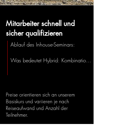
Mitarbeiter schnell und
sicher qualifizieren
Ablauf des Inhouse-Seminars:

Was bedeutet Hybrid: Kombination 
aus Theorie Online-Videokurs und 
Praxisausbildung in Präsenz.

1. Videokurs absolvieren:

Preise orientieren sich an unserem
Ihre Mitarbeiter können den Theorie-
Basiskurs und variieren je nach
Videokurs wann, wo und so oft wie 
Reiseaufwand und Anzahl der
Teilnehmer.
nötig absolvieren. Ideal für die 
problemlose Integration in den 